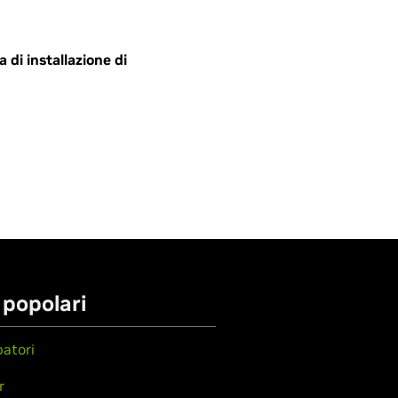
di installazione di
 popolari
patori
r