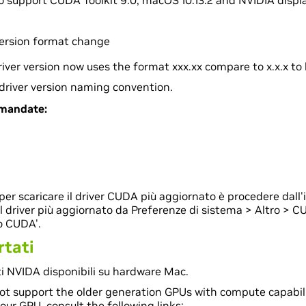
 support CUDA Toolkit 9.0, macOS 10.13.2 and NVIDIA displa
ersion format change
er version now uses the format xxx.xx compare to x.x.x to 
river version naming convention.
omandate:
er scaricare il driver CUDA più aggiornato è procedere dall
 driver più aggiornato da Preferenze di sistema > Altro > CU
o CUDA'.
rtati
ti NVIDA disponibili su hardware Mac.
not support the older generation GPUs with compute capabilit
our GPU, consult the following links: