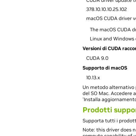
CUDA driver update to
378.10.10.10.25.102
macOS CUDA driver v
The macOS CUDA driv
Linux and Windows d
Versioni di CUDA racc
CUDA 9.0
Supporto di macOS
10.13.x
Un metodo alternativo p
del SO Mac. Accedere al
'Installa aggiornament
Prodotti suppo
Supporta tutti i prodot
Note: this driver does 
compute capability of y