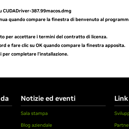
c su CUDADriver-387.99macos.dmg
tinua quando compare la finestra di benvenuto al programma 
tto per accettare i termini del contratto di licenza.
ord e fare clic su OK quando compare la finestra apposita.
di per completare l'installazione.
nda
Notizie ed eventi
Link
Sala stampa
Svilup
Blog aziendale
Partne