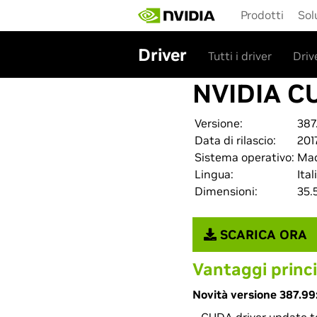
Skip
Prodotti
Sol
to
main
content
Driver
Tutti i driver
Driv
NVIDIA C
Versione:
387
Data di rilascio:
201
Sistema operativo:
Ma
Lingua:
Ital
Dimensioni:
35.
SCARICA ORA
Vantaggi princi
Novità versione 387.99