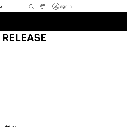
za
Sign In
IT
X RELEASE