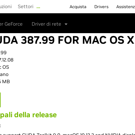
uzioni
Settori
…
Acquista
Drivers
Assisten
er GeForce
Driver di rete
UDA 387.99 FOR MAC OS 
.99
7.12.08
c OS
iano
5 MB
pali della release
: