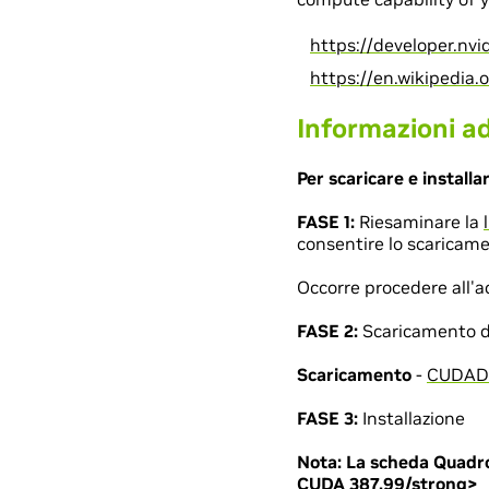
https://developer.nv
https://en.wikipedia
Informazioni ad
Per scaricare e installa
FASE 1:
Riesaminare la
consentire lo scaricame
Occorre procedere all'ac
FASE 2:
Scaricamento del
Scaricamento
-
CUDADr
FASE 3:
Installazione
Nota:
La scheda Quadro 
CUDA 387.99/strong>