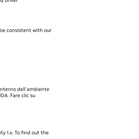
y driver
be consistent with our
'interno dell'ambiente
DA. Fare clic su
y 1.x. To find out the