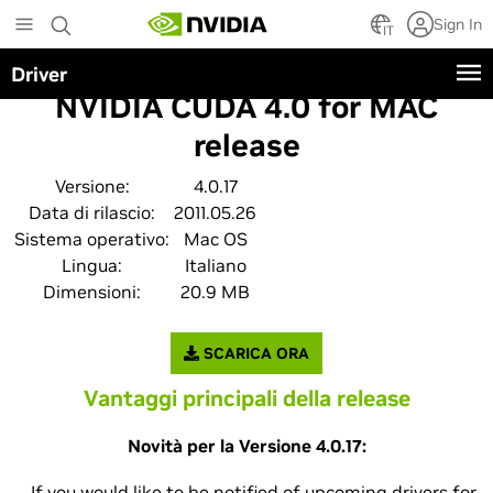
Skip
Sign In
to
IT
main
Driver
content
NVIDIA CUDA 4.0 for MAC
release
Versione:
4.0.17
Data di rilascio:
2011.05.26
Sistema operativo:
Mac OS
Lingua:
Italiano
Dimensioni:
20.9 MB
SCARICA ORA
Vantaggi principali della release
Novità per la Versione 4.0.17:
If you would like to be notified of upcoming drivers for