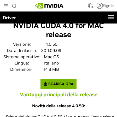
Skip
Sign In
to
IT
main
Driver
content
NVIDIA CUDA 4.0 for MAC
release
Versione:
4.0.50
Data di rilascio:
2011.09.09
Sistema operativo:
Mac OS
Lingua:
Italiano
Dimensioni:
14.8 MB
SCARICA ORA
Vantaggi principali della release
Novità della release 4.0.50:
Prima dei driver CUDA 4.0.50 Mac, durante l'esecuzione