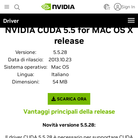
Skip
Sign In
to
IT
main
Driver
content
NVIDIA CUDA 5.5 for MAC OS X
release
Versione:
5.5.28
Data di rilascio:
2013.10.23
Sistema operativo:
Mac OS
Lingua:
Italiano
Dimensioni:
54 MB
SCARICA ORA
Vantaggi principali della release
Novità versione 5.5.28:
Il driver CUDA 5.5.28 è necessario per supportare CUDA