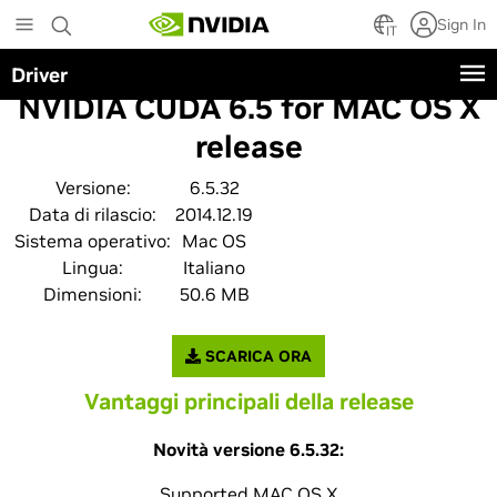
Skip
Sign In
to
IT
main
Driver
content
NVIDIA CUDA 6.5 for MAC OS X
release
Versione:
6.5.32
Data di rilascio:
2014.12.19
Sistema operativo:
Mac OS
Lingua:
Italiano
Dimensioni:
50.6 MB
SCARICA ORA
Vantaggi principali della release
Novità versione 6.5.32:
Supported MAC OS X