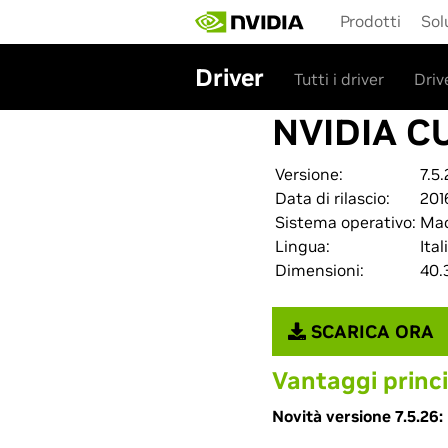
Skip
Prodotti
Sol
to
main
content
Driver
Tutti i driver
Driv
NVIDIA C
Versione:
7.5
Data di rilascio:
201
Sistema operativo:
Ma
Lingua:
Ital
Dimensioni:
40.
SCARICA ORA
Vantaggi princi
Novità versione 7.5.26: