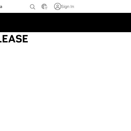
za
Sign In
IT
LEASE