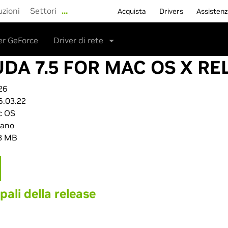
uzioni
Settori
…
Acquista
Drivers
Assisten
er GeForce
Driver di rete
UDA 7.5 FOR MAC OS X RE
.26
6.03.22
c OS
iano
3 MB
pali della release