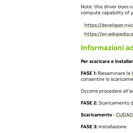
Note: this driver does 
compute capability of y
https://developer.nv
https://en.wikipedia
Informazioni ad
Per scaricare e installa
FASE 1:
Riesaminare la
consentire lo scaricame
Occorre procedere all'ac
FASE 2:
Scaricamento del
Scaricamento
-
CUDADr
FASE 3:
Installazione