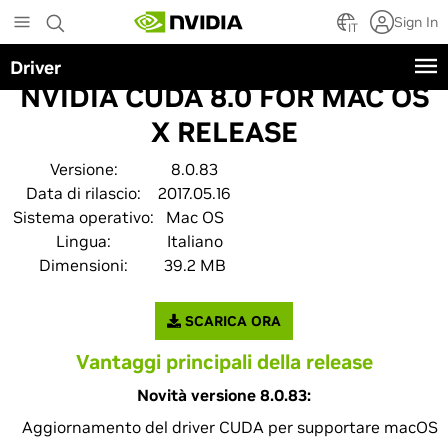
Skip
Sign In
to
IT
main
Driver
content
NVIDIA CUDA 8.0 FOR MAC OS
X RELEASE
Versione:
8.0.83
Data di rilascio:
2017.05.16
Sistema operativo:
Mac OS
Lingua:
Italiano
Dimensioni:
39.2 MB
SCARICA ORA
Vantaggi principali della release
Novità versione 8.0.83:
Aggiornamento del driver CUDA per supportare macOS