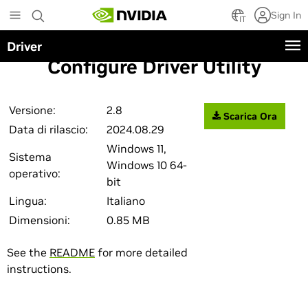
Skip
Sign In
to
IT
main
Driver
content
Configure Driver Utility
Versione:
2.8
Scarica Ora
Data di rilascio:
2024.08.29
Windows 11,
Sistema
Windows 10 64-
operativo:
bit
Lingua:
Italiano
Dimensioni:
0.85 MB
See the
README
for more detailed
instructions.