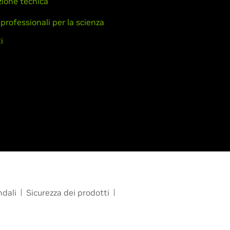
ione tecnica
 professionali per la scienza
i
ndali
Sicurezza dei prodotti