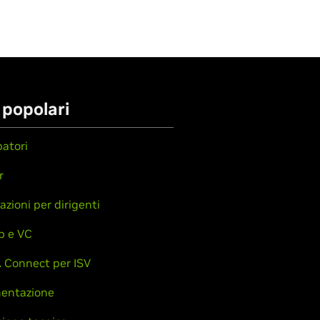
 popolari
patori
r
azioni per dirigenti
p e VC
 Connect per ISV
entazione