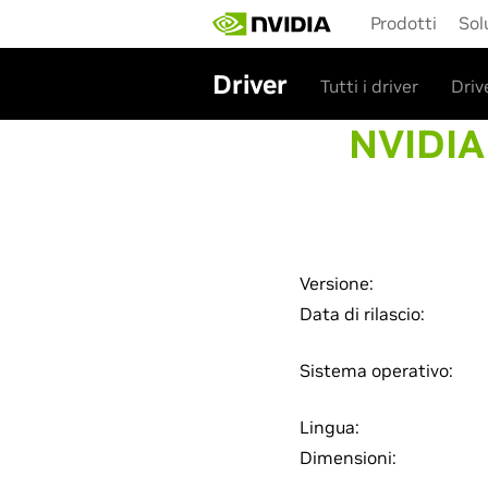
Skip
Prodotti
Sol
to
main
content
Driver
Tutti i driver
Driv
NVIDIA
Versione:
Data di rilascio:
Sistema operativo:
Lingua:
Dimensioni: