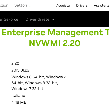
uzioni
Settori
…
Acquista
Drivers
Assisten
er GeForce
Driver di rete
 Enterprise Management To
NVWMI 2.20
2.20
2015.01.22
Windows 8 64-bit, Windows 7
64-bit, Windows 8 32-bit,
Windows 7 32-bit
Italiano
4.48 MB