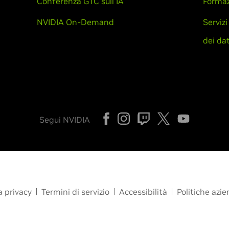
Conferenza GTC sull'IA
Formaz
NVIDIA On-Demand
Servizi
dei dat
Segui NVIDIA
a privacy
Termini di servizio
Accessibilità
Politiche azie