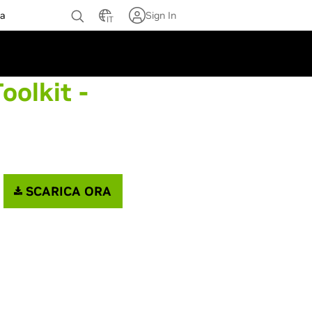
za
Sign In
IT
olkit -
SCARICA ORA