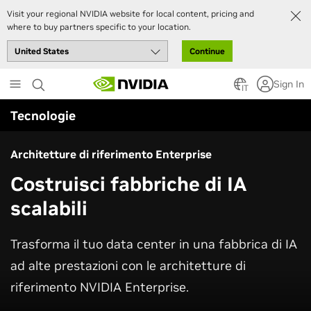
Visit your regional NVIDIA website for local content, pricing and
where to buy partners specific to your location.
Continue
Skip
Sign In
to
IT
main
Tecnologie
content
Architetture di riferimento Enterprise
Costruisci fabbriche di IA
scalabili
Trasforma il tuo data center in una fabbrica di IA
ad alte prestazioni con le architetture di
riferimento NVIDIA Enterprise.