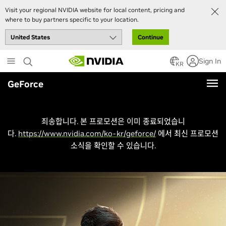
Visit your regional NVIDIA website for local content, pricing and
where to buy partners specific to your location.
Continue
Skip
Sign In
to
KR
main
GeForce
content
죄송합니다. 본 프로모션은 이미 종료되었습니
다.
https://www.nvidia.com/ko-kr/geforce/
에서 최신 프로모션
소식을 확인할 수 있습니다.