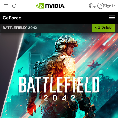
Skip
Sign In
to
KR
main
GeForce
content
BATTLEFIELD
2042
지금 구매하기
™