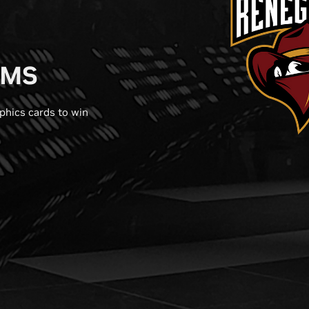
AMS
phics cards to win