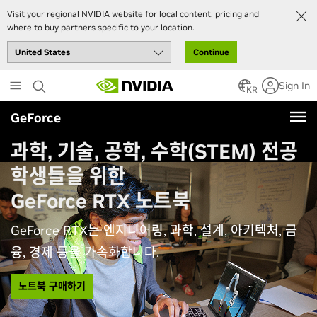
Visit your regional NVIDIA website for local content, pricing and
where to buy partners specific to your location.
Continue
Skip
Sign In
to
KR
main
GeForce
content
과학, 기술, 공학, 수학(STEM) 전공
학생들을 위한
GeForce RTX 노트북
GeForce RTX는 엔지니어링, 과학, 설계, 아키텍처, 금
융, 경제 등을 가속화합니다.
노트북 구매하기