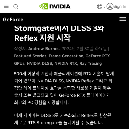
Skip
Sign In
to
KR
main
GeForce
content
Stormgate에서 DLSS 3와
Reflex 지원 시작
작성자:
Andrew Burnes
, 2024년 7월 30일 화요일 |
Featured Stories
Frame Generation
GeForce RTX
GPUs
NVIDIA DLSS
NVIDIA RTX
Ray Tracing
500개 이상의 게임과 애플리케이션에 RTX 기술이 탑재
되어 있으며,
NVIDIA DLSS
,
NVIDIA Reflex
그리고
최
첨단 레이 트레이싱 효과
를 통합한 새로운 게임이 매주
출시 또는 발표되고 있어 GeForce RTX 플레이어에게
최고의 PC 경험을 제공합니다.
이제 게이머는 DLSS 3로 가속화되고 Reflex로 향상된
새로운 RTS Stormgate를 플레이할 수 있습니다.