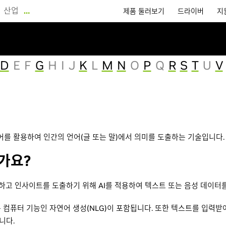
산업
…
제품 둘러보기
드라이버
지
D
E
F
G
H
I
J
K
L
M
N
O
P
Q
R
S
T
U
V
어를 활용하여 인간의 언어(글 또는 말)에서 의미를 도출하는 기술입니다.
가요?
류하고 인사이트를 도출하기 위해 AI를 적용하여 텍스트 또는 음성 데이터를
 컴퓨터 기능인 자연어 생성(NLG)이 포함됩니다. 또한 텍스트를 입력
니다.