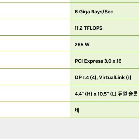
8 Giga Rays/Sec
11.2 TFLOPS
265 W
PCI Express 3.0 x 16
DP 1.4 (4), VirtualLink (1)
4.4" (H) x 10.5" (L) 듀얼 슬롯
네