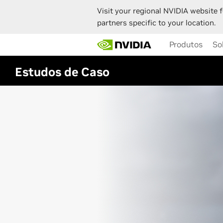
Visit your regional NVIDIA website f
partners specific to your location.
Skip
Produtos
So
to
main
content
Estudos de Caso