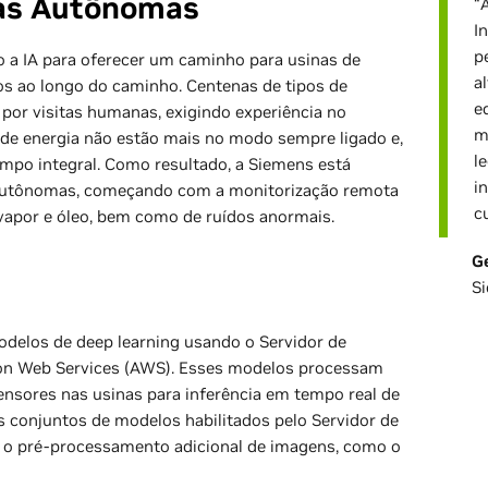
nas Autônomas
“
I
p
 a IA para oferecer um caminho para usinas de
a
s ao longo do caminho. Centenas de tipos de
e
por visitas humanas, exigindo experiência no
m
 de energia não estão mais no modo sempre ligado e,
l
mpo integral. Como resultado, a Siemens está
i
 autônomas, começando com a monitorização remota
c
 vapor e óleo, bem como de ruídos anormais.
G
S
delos de deep learning usando o Servidor de
on Web Services (AWS). Esses modelos processam
nsores nas usinas para inferência em tempo real de
s conjuntos de modelos habilitados pelo Servidor de
 o pré-processamento adicional de imagens, como o