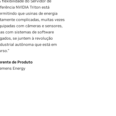
A flexibilidade do Servidor de
nferência NVIDIA Triton está
ermitindo que usinas de energia
ltamente complicadas, muitas vezes
quipadas com câmeras e sensores,
as com sistemas de software
egados, se juntem à revolução
ndustrial autônoma que está em
urso.”
erente de Produto
iemens Energy