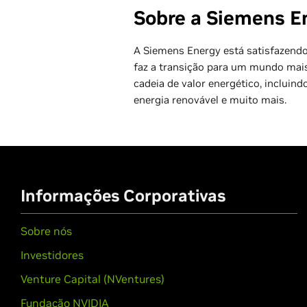
Sobre a Siemens E
A Siemens Energy está satisfazend
faz a transição para um mundo mais
cadeia de valor energético, incluind
energia renovável e muito mais.
Informações Corporativas
Sobre nós
Investidores
Venture Capital (NVentures)
Fundação NVIDIA