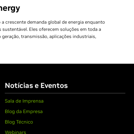
nergy
o a crescente demanda global de energia enquanto
 sustentável. Eles oferecem soluções em toda a
o geração, transmissão, aplicações industriais,
Notícias e Eventos
Sala de Imprensa
Blog da Empresa
Blog Técnico
Webinars