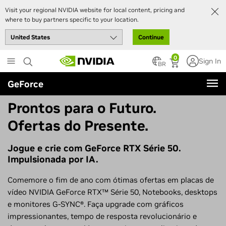
Visit your regional NVIDIA website for local content, pricing and
where to buy partners specific to your location.
Continue
Skip
0
Sign In
to
BR
main
GeForce
content
Prontos para o Futuro.
Ofertas do Presente.
Jogue e crie com GeForce RTX Série 50.
Impulsionada por IA.
Comemore o fim de ano com ótimas ofertas em placas de
vídeo NVIDIA GeForce RTX™ Série 50, Notebooks, desktops
e monitores G-SYNC®. Faça upgrade com gráficos
impressionantes, tempo de resposta revolucionário e