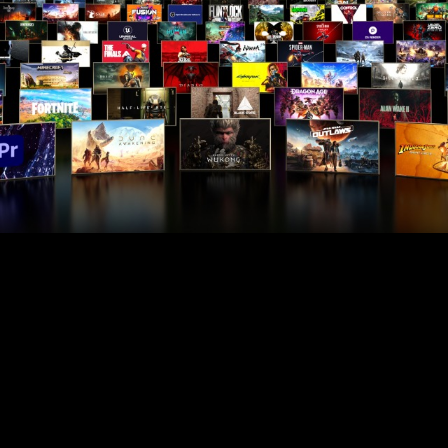
100W GPU TGP,1440p, DLSS Super Resolution e DLSS Ray
Reconstruction nas Série 30, Série 40 e Série 50, Frame Gen na
Série 40. Multi Frame Gen (4X Mode) na Série 50. Battlefield 6 com
o Ultra Preset, DOOM: The Dark Ages com o Ultra Preset e Texture
Pool Size 1536, Borderlands 4 com o High Preset.