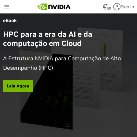
Skip
Sign In
to
BR
main
eBook
content
HPC para a era da AI e da
computação em Cloud
A Estrutura NVIDIA para Computação de Alto
Desempenho (HPC)
Leia Agora