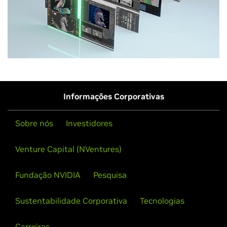
Informações Corporativas
Sobre nós
Investidores
Venture Capital (NVentures)
Fundação NVIDIA
Pesquisa
Sustentabilidade Corporativa
Tecnologias
Carreiras