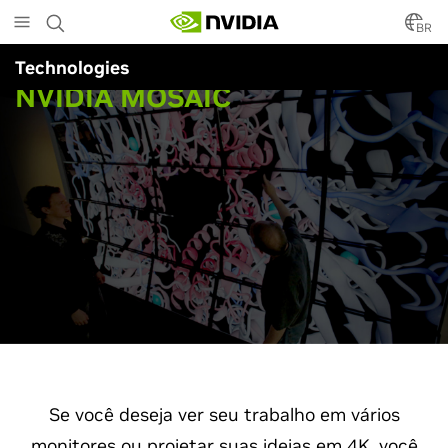
Skip
to
BR
main
Technologies
content
NVIDIA MOSAIC
Se você deseja ver seu trabalho em vários
monitores ou projetar suas ideias em 4K, você