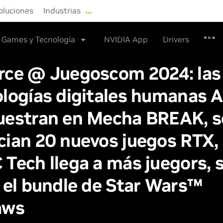
oluciones
Industrias
…
NVIDIA Store
Drivers
Sopor
Games y Tecnología
NVIDIA App
Drivers
rce @ Juegoscom 2024: las
logías digitales humanas 
uestran en Mecha BREAK, s
ian 20 nuevos juegos RTX,
Tech llega a más juegors, 
 el bundle de Star Wars™
aws