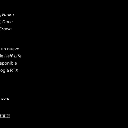
,
Funko
K
,
Once
 Crown
y un nuevo
de
Half-Life
isponible
logía RTX