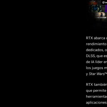
RTX abarca u
rendimiento 
dedicados, o
DLSS, que es
de IA líder 
los juegos 
y
Star Wars
™
RTX también 
que permite 
herramientas
aplicaciones