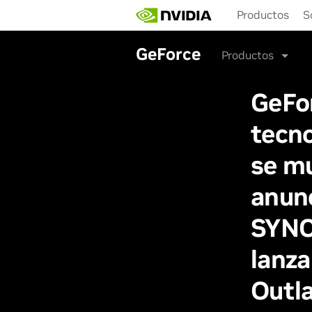
Skip
Productos
S
to
main
content
GeForce
Productos
GeFo
tecno
se m
anunc
SYNC 
lanza
Outl