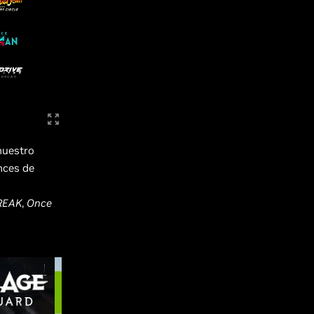
nuestro
nces de
REAK
,
Once