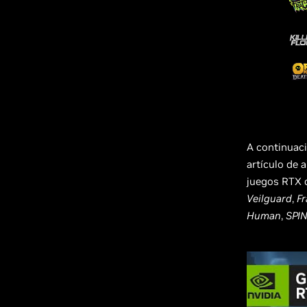
A continuaci
artículo de 
juegos RTX
Veilguard
,
F
Human
,
SPI