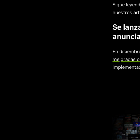
Sigue leyend
nuestros art
Se lanz
anunci
En diciembr
mejoradas 
implementa