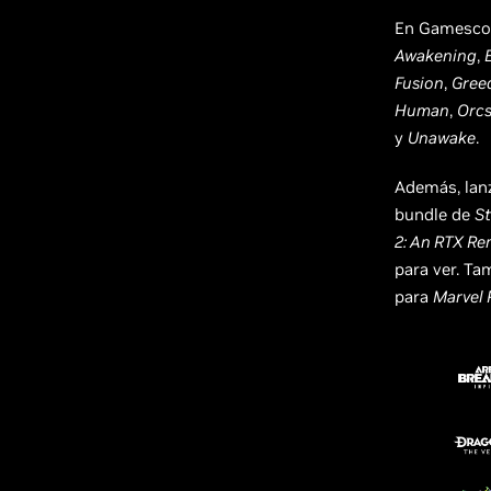
En Gamesc
Awakening
,
Fusion
,
Greed
Human
,
Orcs
y
Unawake
.
Además, la
bundle de
St
2: An RTX Re
para ver. Ta
para
Marvel 