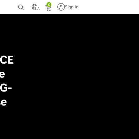
0
Sign In
LA
te
ACE
e
 G-
se