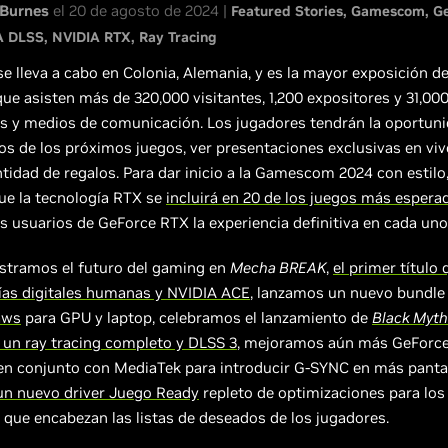
Burnes
el 20 de agosto de 2024 |
Featured Stories
Gamescom
G
A DLSS
NVIDIA RTX
Ray Tracing
e lleva a cabo en Colonia, Alemania, y es la mayor exposición de
ue asisten más de 320,000 visitantes, 1,200 expositores y 31,00
s y medios de comunicación. Los jugadores tendrán la oportun
os de los próximos juegos, ver presentaciones exclusivas en vivo
tidad de regalos. Para dar inicio a la Gamescom 2024 con estil
ue la tecnología RTX se
incluirá en 20 de los juegos más espera
os usuarios de GeForce RTX la experiencia definitiva en cada uno 
tramos el futuro del gaming en
Mecha BREAK
,
el primer título
gías digitales humanas y NVIDIA ACE
, lanzamos un nuevo bundle
aws
para GPU y laptop, celebramos el lanzamiento de
Black Myth
un ray tracing completo y DLSS 3
, mejoramos aún más GeForc
en conjunto con MediaTek para introducir G-SYNC en más pantal
un nuevo driver Juego Ready
repleto de optimizaciones para lo
que encabezan las listas de deseados de los jugadores.