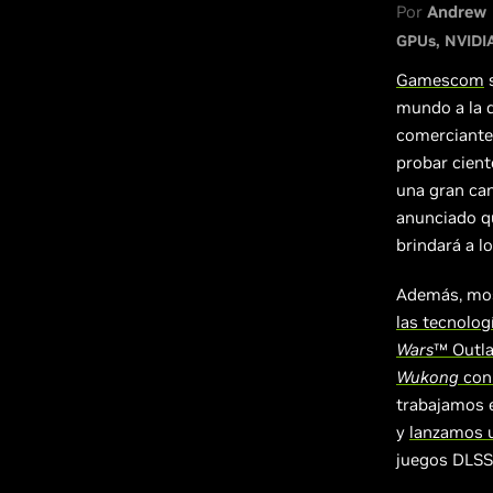
Por
Andrew 
GPUs
NVIDI
Gamescom
s
mundo a la q
comerciante
probar cient
una gran can
anunciado q
brindará a l
Además, mos
las tecnolo
Wars
™ Outl
Wukong
con 
trabajamos 
y
lanzamos 
juegos DLSS 