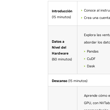
Conoce al instru
Introducción
(15 minutos)
Crea una cuent
Explora las ven
Datos a
abordar los dat
Nivel del
Pandas
Hardware
CuDF
(60 minutos)
Dask
Descanso
(15 minutos)
Aprende cómo es
GPU, con NVTabu