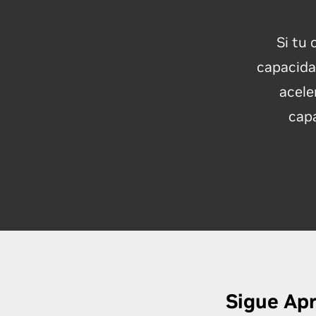
Si tu 
capacidad
acele
capa
Sigue Ap