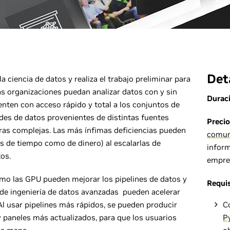
Det
la ciencia de datos y realiza el trabajo preliminar para
las organizaciones puedan analizar datos con y sin
Durac
enten con acceso rápido y total a los conjuntos de
des de datos provenientes de distintas fuentes
Precio
uras complejas. Las más ínfimas deficiencias pueden
comun
s de tiempo como de dinero) al escalarlas de
infor
os.
empres
o las GPU pueden mejorar los pipelines de datos y
Requis
de ingeniería de datos avanzadas pueden acelerar
l usar pipelines más rápidos, se pueden producir
C
 paneles más actualizados, para que los usuarios
P