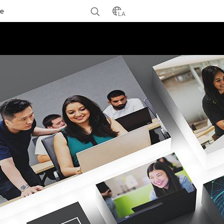
te
LA