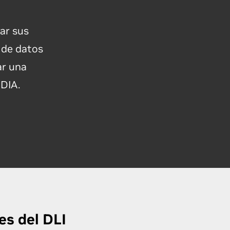
ar sus
a de datos
ar una
IDIA.
es del DLI