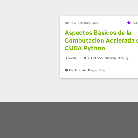
ASPECTOS BÁSICOS
PO
Aspectos Básicos de la
Computación Acelerada 
CUDA Python
8 horas | CUDA, Python, Numba, NumPy
Certificado Disponible