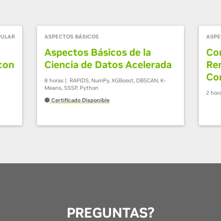
PULAR
ASPECTOS BÁSICOS
ASPE
Aspectos Básicos de la
Co
con
Ciencia de Datos Acelerada
Re
Co
8 horas | RAPIDS, NumPy, XGBoost, DBSCAN, K-
Means, SSSP, Python
2 hor
Certificado Disponible
PREGUNTAS?