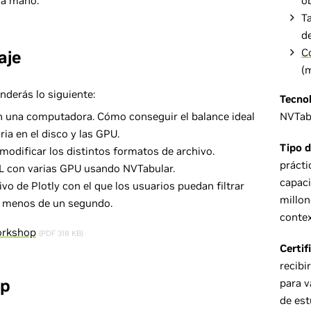
 a mano.
o
T
d
C
aje
(
nderás lo siguiente:
Tecno
n una computadora. Cómo conseguir el balance ideal
NVTabu
ia en el disco y las GPU.
Tipo d
modificar los distintos formatos de archivo.
práct
TL con varias GPU usando NVTabular.
capaci
vo de Plotly con el que los usuarios puedan filtrar
millon
n menos de un segundo.
contex
workshop
(PDF 318 KB)
Certif
recibi
op
para v
de est