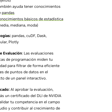
bjetos)
ambién ayuda tener conocimientos
e
pandas
onocimientos básicos de estadística
media, mediana, moda)
logías:
pandas, cuDF, Dask,
lar, Plotly
e Evaluación
: Las evaluaciones
icas de programación miden tu
dad para filtrar de forma eficiente
es de puntos de datos en el
to de un panel interactivo.
icado:
Al aprobar la evaluación,
rás un certificado del DLI de NVIDIA
alidar tu competencia en el campo
udio y contribuir al crecimiento de