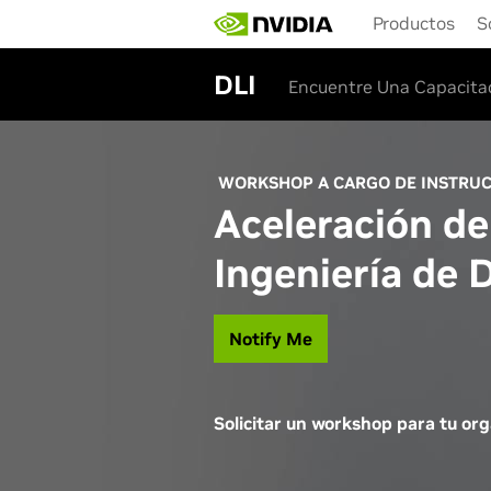
Skip
Productos
S
to
main
content
DLI
Encuentre Una Capacita
WORKSHOP A CARGO DE INSTRU
Aceleración de
Ingeniería de 
Notify Me
Solicitar un workshop para tu or