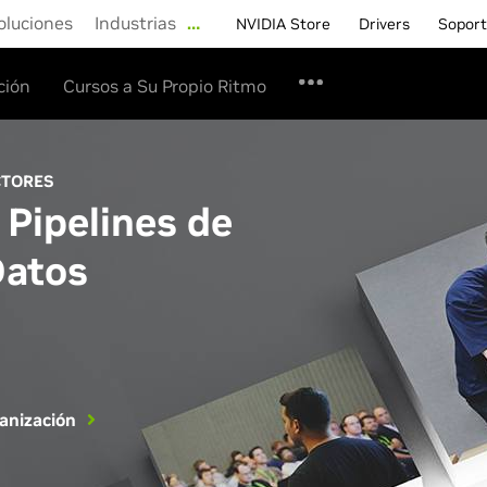
oluciones
Industrias
…
NVIDIA Store
Drivers
Sopor
ción
Cursos a Su Propio Ritmo
CTORES
 Pipelines de
Datos
ganización