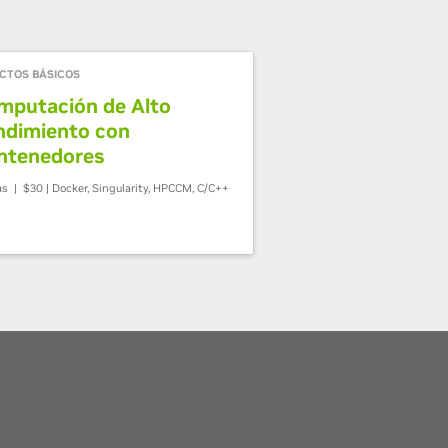
CTOS BÁSICOS
mputación de Alto
ndimiento con
ntenedores
as | $30 | Docker, Singularity, HPCCM, C/C++