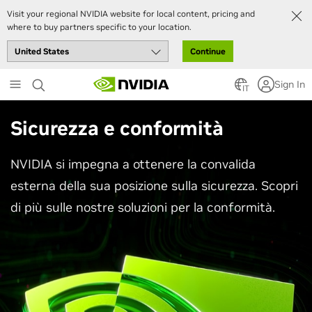
Visit your regional NVIDIA website for local content, pricing and
where to buy partners specific to your location.
Continue
Skip
Sign In
to
IT
main
content
Sicurezza e conformità
NVIDIA si impegna a ottenere la convalida
esterna della sua posizione sulla sicurezza. Scopri
di più sulle nostre soluzioni per la conformità.