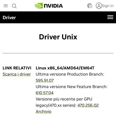
Skip
Sign In
to
IT
main
Driver
content
Driver Unix
LINK RELATIVI
Linux x86_64/AMD64/EM64T
Scarica i driver
Ultima versione Production Branch:
595.91.07
Ultima versione New Feature Branch:
610.57.04
Versione più recente per GPU
legacy(470.xx series):
470.256.02
Archivio