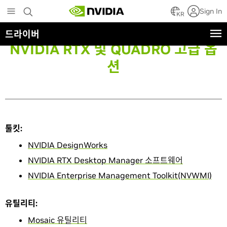
Skip
Sign In
to
KR
main
드라이버
content
NVIDIA RTX 및 QUADRO 고급 옵
션
툴킷:
NVIDIA DesignWorks
NVIDIA RTX Desktop Manager 소프트웨어
NVIDIA Enterprise Management Toolkit(NVWMI)
유틸리티:
Mosaic 유틸리티