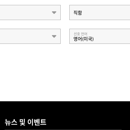
직함
직함
선호 언어
영어(미국)
뉴스 및 이벤트