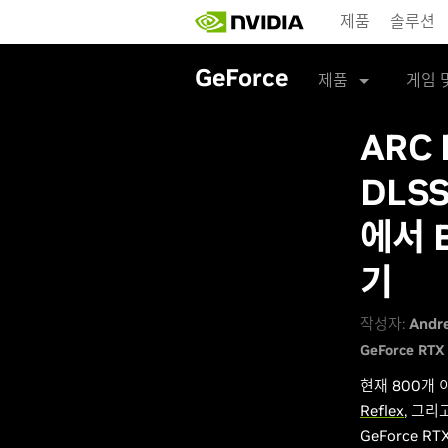
Skip
제품
솔루션
to
main
content
GeForce
제품
게임 
ARC 
DLSS
에서 B
기
작성자:
Andr
GeForce RTX 
현재 800개
Reflex
, 그리
GeForce 