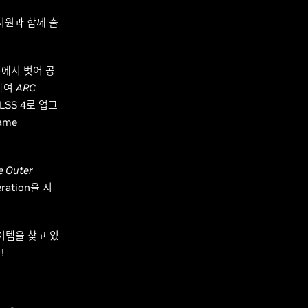
n 지원과 함께 출
세스에서 벗어 공
용하여
ARC
LSS 4로 업그
ame
e Outer
eration을 지
아이템을 찾고 있
!