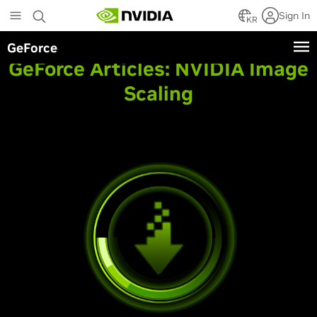
Skip
Sign In
to
KR
main
GeForce
content
GeForce Articles:
NVIDIA Image
Scaling