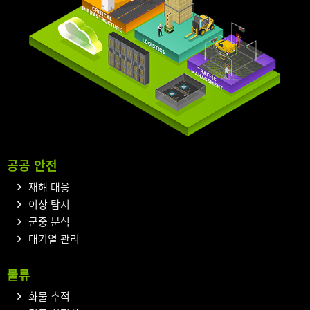
공공 안전
재해 대응
이상 탐지
군중 분석
대기열 관리
물류
화물 추적