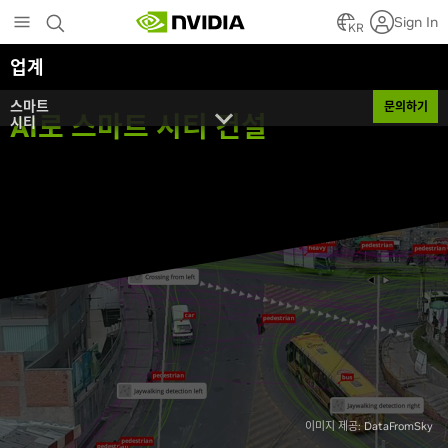
Skip
Sign In
to
KR
main
업계
content
스마트
문의하기
AI로 스마트 시티 건설
시티
이미지 제공: DataFromSky