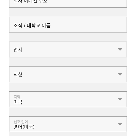
회사 이메일 주소
조직 / 대학교 이름
업계
업계
직함
직함
지역
미국
선호 언어
영어(미국)