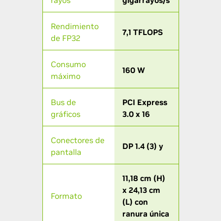
rayos
gigarrayos/s
Rendimiento
7,1 TFLOPS
de FP32
Consumo
160 W
máximo
Bus de
PCI Express
gráficos
3.0 x 16
Conectores de
DP 1.4 (3) y
pantalla
11,18 cm (H)
x 24,13 cm
Formato
(L) con
ranura única