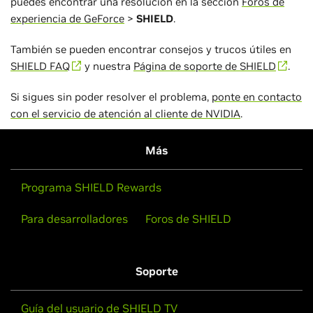
puedes encontrar una resolución en la sección
Foros de
experiencia de GeForce
>
SHIELD
.
También se pueden encontrar consejos y trucos útiles en
SHIELD FAQ
y nuestra
Página de soporte de SHIELD
.
Si sigues sin poder resolver el problema,
ponte en contacto
con el servicio de atención al cliente de NVIDIA
.
Más
Programa SHIELD Rewards
Para desarrolladores
Foros de SHIELD
Soporte
Guía del usuario de SHIELD TV