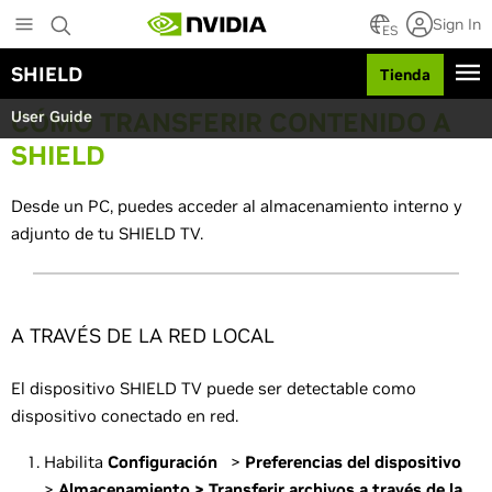
S
Sign In
k
ES
i
SHIELD
Tienda
p
t
CÓMO TRANSFERIR CONTENIDO A
User Guide
o
m
SHIELD
a
i
Desde un PC, puedes acceder al almacenamiento interno y
n
c
adjunto de tu SHIELD TV.
o
n
t
e
A TRAVÉS DE LA RED LOCAL
n
t
El dispositivo SHIELD TV puede ser detectable como
dispositivo conectado en red.
Habilita
Configuración
>
Preferencias del dispositivo
>
Almacenamiento > Transferir archivos a través de la