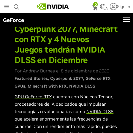
Skip
0
Sign In
to
LA
main
GeForce
content
Cyberpunk 2077, Minecraft
con RTX y 4 Nuevos
Juegos tendrán NVIDIA
DLSS en Diciembre
Por Andrew Burnes el 8 de diciembre de 2020 |
Featured Stories
Cyberpunk 2077
GeForce RTX
GPUs
Minecraft with RTX
NVIDIA DLSS
GPU GeForce RTX
cuentan con Núcleos Tensor,
procesadores de IA dedicados que impulsan
tecnologías revolucionarias como
NVIDIA DLSS
,
que acelera enormemente las frecuencias de
cuadros. Con un rendimiento más rápido, puedes