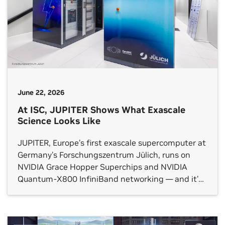
June 22, 2026
At ISC, JUPITER Shows What Exascale
Science Looks Like
JUPITER, Europe’s first exascale supercomputer at
Germany’s Forschungszentrum Jülich, runs on
NVIDIA Grace Hopper Superchips and NVIDIA
Quantum-X800 InfiniBand networking — and it’s
had a busy year. As the international
supercomputing community gathers at ISC in
Hamburg this week, four projects running on