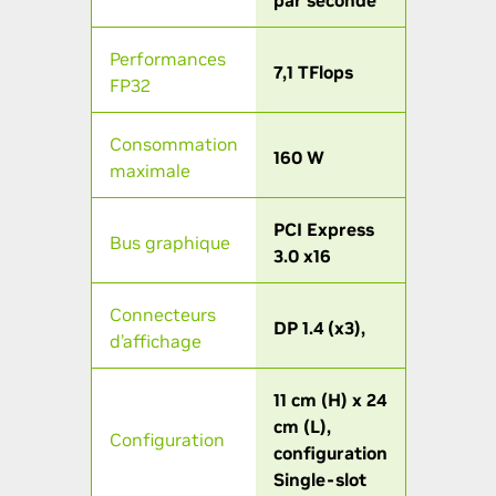
par seconde
Performances
7,1 TFlops
FP32
Consommation
160 W
maximale
PCI Express
Bus graphique
3.0 x16
Connecteurs
DP 1.4 (x3),
d’affichage
11 cm (H) x 24
cm (L),
Configuration
configuration
Single-slot