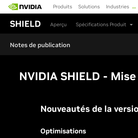
Skip
Produits
Solutions
Industries
…
to
main
SHIELD
content
Aperçu
Spécifications Produit
Notes de publication
NVIDIA SHIELD - Mise à 
Nouveautés de la versio
Optimisations