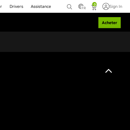
0
r
Drivers
Assistance
Sign In
FR
Acheter