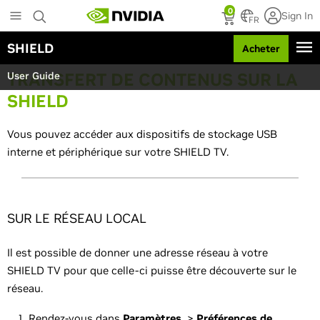
S
0
Sign In
k
FR
i
SHIELD
Acheter
p
t
TRANSFERT DE CONTENUS SUR LA
User Guide
o
m
SHIELD
a
i
Vous pouvez accéder aux dispositifs de stockage USB
n
c
interne et périphérique sur votre SHIELD TV.
o
n
t
e
SUR LE RÉSEAU LOCAL
n
t
Il est possible de donner une adresse réseau à votre
SHIELD TV pour que celle-ci puisse être découverte sur le
réseau.
Rendez-vous dans
Paramètres
>
Préférences
de