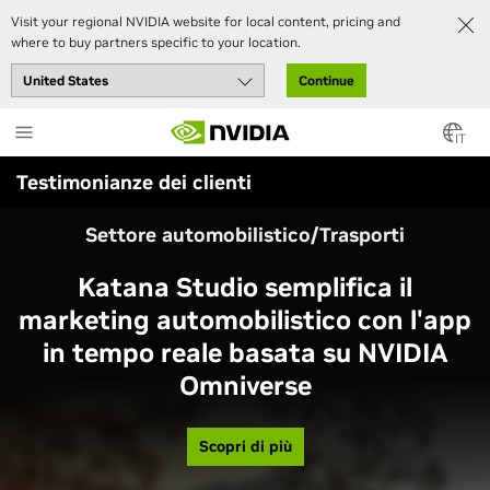
Visit your regional NVIDIA website for local content, pricing and
where to buy partners specific to your location.
Continue
Skip
to
IT
main
Testimonianze dei clienti
content
Settore automobilistico/Trasporti
Katana Studio semplifica il
marketing automobilistico con l'app
in tempo reale basata su NVIDIA
Omniverse
Scopri di più