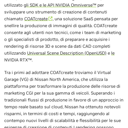
utilizzato
gli SDK e le API NVIDIA Omniverse™
per
sviluppare uno strumento di creazione di contenuti
chiamato
COATcreate
, una soluzione SaaS pensata per
snellire la produzione di immagini di qualità. COATcreate
consente agli utenti non tecnici, come i team di marketing
o gli specialisti di prodotto, di preparare e acquisire i
rendering di risorse 3D e scene da dati CAD completi
utilizzando
Universal Scene Description (OpenUSD)
e
le
NVIDIA RTX™.
Tra i primi ad adottare COATcreate troviamo il Virtual
Garage (VG) di Nissan North America, che utilizza la
piattaforma per trasformare la produzione delle risorse di
marketing CGI per la sua gamma di veicoli. Superando i
tradizionali flussi di produzione in favore di un approccio in
tempo reale basato sul cloud, Nissan ha ottenuto notevoli
risparmi, in termini di costi e tempi, raggiungendo al
contempo nuovi livelli di scalabilità e flessibilità per le sue
esigenze di creazione di contenuti I rendering possono