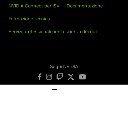
NVIDIA Connect per ISV
Documentazione
Formazione tecnica
Servizi professionali per la scienza dei dati
Segui NVIDIA
Privacy Notice
Le tue scelte sulla privacy
Termini di servizio
Accessibilità
Politiche aziendali
Sicurezza dei prodotti
Contattaci
Copyright © 2026 NVIDIA Corporation