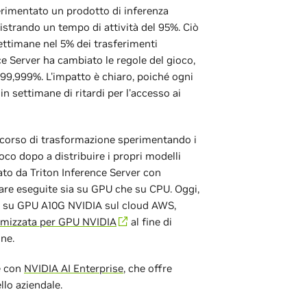
perimentato un prodotto di inferenza
istrando un tempo di attività del 95%. Ciò
ettimane nel 5% dei trasferimenti
nce Server ha cambiato le regole del gioco,
 99,999%. L'impatto è chiaro, poiché ogni
in settimane di ritardi per l'accesso ai
rcorso di trasformazione sperimentando i
oco dopo a distribuire i propri modelli
tato da Triton Inference Server con
ware eseguite sia su GPU che su CPU. Oggi,
i su GPU A10G NVIDIA sul cloud AWS,
mizzata per GPU NVIDIA
al fine di
one.
e con
NVIDIA AI Enterprise
, che offre
ello aziendale.