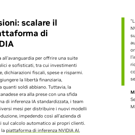
ioni: scalare il
“L
NV
attaforma di
s
IDIA
au
or
l’
 all'avanguardia per offrire una suite
ri
ici e sofisticati, tra cui investimenti
co
e, dichiarazioni fiscali, spese e risparmi.
se
iungere la libertà finanziaria,
quanti soldi abbiano. Tuttavia, la
M
canadese era alla prese con una sfida
S
 di inferenza IA standardizzata, i team
M
versi mesi per distribuire i nuovi modelli
duzione, impedendo così all'azienda di
i sul calcolo automatico ai propri clienti.
 la
piattaforma di inferenza NVIDIA AI
,