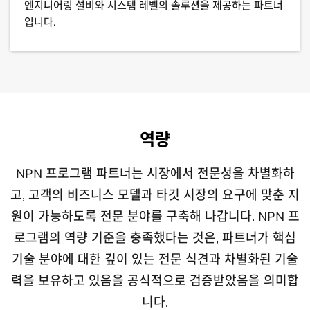
엔지니어링 설비와 시스템 레벨의 솔루션을 제공하는 파트너
입니다.
NVIDIA Cloud 파트너
첨단 기술 파트너
유통업체
역량
NVIDIA 제품을 활용하여 엔드유저 고객에게 클라우드 또는
AI 모델 개발, 데이터 엔지니어링, 업계 전문 지식 분야의 기술
NVIDIA 제품, NVIDIA 기반 솔루션 및 기술을 리셀러에게 공
매니지드 서비스 형태의 호스팅 소프트웨어 및 서비스를 제공
깊이로 구별되며, NVIDIA 소프트웨어 및 플랫폼을 활용하여
급하도록 승인된 공식 유통 파트너입니다.
하는 것을 주력 사업 모델로 하는 파트너입니다.
생성, 에이전트, 피지컬, 임베디드 AI 전반에 걸쳐 혁신을 주도
NPN 프로그램 파트너는 시장에서 전문성을 차별화하
하는 파트너입니다.
고, 고객의 비즈니스 모델과 타깃 시장의 요구에 맞춘 지
원이 가능하도록 전문 분야를 구축해 나갑니다. NPN 프
위탁 생산(OEM)
로그램의 역량 기준을 충족했다는 것은, 파트너가 핵심
기술 분야에 대한 깊이 있는 전문 식견과 차별화된 기술
교육 서비스
NVIDIA 제품과 기술을 사용하고 자체 브랜드 이름으로 재판
력을 보유하고 있음을 공식적으로 검증받았음을 의미합
매하는 것을 주요 비즈니스 모델로 하는 파트너입니다.
니다.
NVIDIA 인증 강사를 통해 고객과 기타 NPN 파트너에게