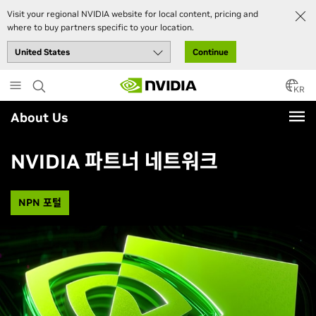
Visit your regional NVIDIA website for local content, pricing and
where to buy partners specific to your location.
Continue
Skip
to
KR
main
About Us
content
NVIDIA 파트너 네트워크
NPN 포털