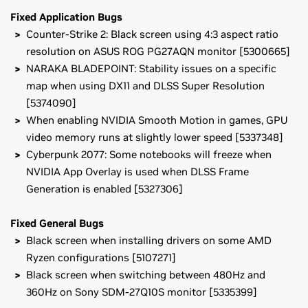
Fixed Application Bugs
Counter-Strike 2: Black screen using 4:3 aspect ratio
resolution on ASUS ROG PG27AQN monitor [5300665]
NARAKA BLADEPOINT: Stability issues on a specific
map when using DX11 and DLSS Super Resolution
[5374090]
When enabling NVIDIA Smooth Motion in games, GPU
video memory runs at slightly lower speed [5337348]
Cyberpunk 2077: Some notebooks will freeze when
NVIDIA App Overlay is used when DLSS Frame
Generation is enabled [5327306]
Fixed General Bugs
Black screen when installing drivers on some AMD
Ryzen configurations [5107271]
Black screen when switching between 480Hz and
360Hz on Sony SDM-27Q10S monitor [5335399]
GeForce
RTX 50 Series