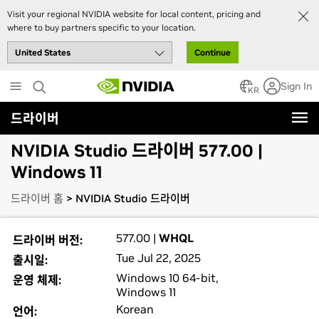
Visit your regional NVIDIA website for local content, pricing and
where to buy partners specific to your location.
Continue
Skip
Sign In
to
KR
main
드라이버
content
NVIDIA Studio 드라이버 577.00 |
Windows 11
드라이버 홈
> NVIDIA Studio 드라이버
577.00 |
WHQL
드라이버 버전:
Tue Jul 22, 2025
출시일:
Windows 10 64-bit,
운영 체제:
Windows 11
Korean
언어: