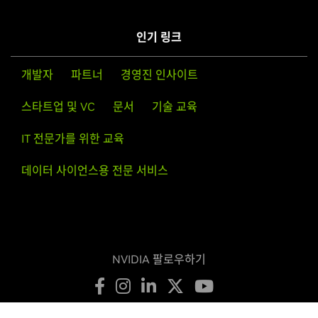
GeForce
RTX 20 Series
GeForce
RTX 2080 Ti,
GeForce
RTX 2080 SUPER,
GeForce
인기 링크
RTX 2080,
GeForce
RTX 2070 SUPER,
GeForce
RTX 2070,
GeForce
RTX 2060 SUPER,
GeForce
RTX 2060
개발자
파트너
경영진 인사이트
GeForce
16 Series
스타트업 및 VC
문서
기술 교육
GeForce
GTX 1660 SUPER,
GeForce
GTX 1650 SUPER,
GeForce
GTX 1660 Ti,
GeForce
GTX 1660,
GeForce
GTX
IT 전문가를 위한 교육
1650,
GeForce
GTX 1630
데이터 사이언스용 전문 서비스
GeForce
10 Series
GeForce
GTX 1080 Ti,
GeForce
GTX 1080,
GeForce
GTX
1070 Ti,
GeForce
GTX 1070,
GeForce
GTX 1060,
GeForce
GTX 1050 Ti,
GeForce
GTX 1050
NVIDIA 팔로우하기
NVIDIA TITAN Series
NVIDIA TITAN RTX,
NVIDIA TITAN V,
NVIDIA TITAN Xp,
NVIDIA TITAN X (Pascal)