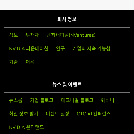
NVIDIA Studio Driver Release Notes (v577.00)
NVIDIA
GeForce
RTX 5090 D,
NVIDIA
GeForce
RTX 5090,
NVIDIA Control Panel Quick Start Guide
NVIDIA
GeForce
RTX 5080,
NVIDIA
GeForce
RTX 5070 Ti,
회사 정보
NVIDIA
GeForce
RTX 5070,
NVIDIA
GeForce
RTX 5060 Ti,
NVIDIA
GeForce
RTX 5060,
NVIDIA
GeForce
RTX 5050
정보
투자자
벤처캐피털(NVentures)
GeForce
RTX 40 Series
NVIDIA 파운데이션
연구
기업의 지속 가능성
NVIDIA
GeForce
RTX 4090 D,
NVIDIA
GeForce
RTX 4090,
NVIDIA
GeForce
RTX 4080 SUPER,
NVIDIA
GeForce
RTX
기술
채용
4080,
NVIDIA
GeForce
RTX 4070 Ti SUPER,
NVIDIA
GeForce
RTX 4070 Ti,
NVIDIA
GeForce
RTX 4070 SUPER,
NVIDIA
GeForce
RTX 4070,
NVIDIA
GeForce
RTX 4060 Ti,
뉴스 및 이벤트
NVIDIA
GeForce
RTX 4060
GeForce
RTX 30 Series
뉴스룸
기업 블로그
테크니컬 블로그
웨비나
GeForce
RTX 3090 Ti,
GeForce
RTX 3090,
GeForce
RTX
최신 정보 받기
이벤트 일정
GTC AI 컨퍼런스
3080 Ti,
GeForce
RTX 3080,
GeForce
RTX 3070 Ti,
GeForce
RTX 3070,
GeForce
RTX 3060 Ti,
GeForce
RTX 3060,
NVIDIA 온디맨드
GeForce
RTX 3050