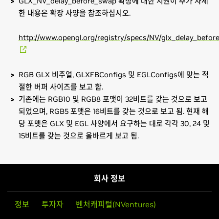
GLX_NV_delay_before_swap 확장에 대한 지원이 추가 자세
한 내용은 확장 사양을 참조하십시오.
http://www.opengl.org/registry/specs/NV/glx_delay_befor
RGB GLX 비주얼, GLXFBConfigs 및 EGLConfigs에 맞는 적
절한 버퍼 사이즈를 보고 함.
기존에는 RGB10 및 RGB8 포맷이 32비트를 갖는 것으로 보고
되었으며, RGB5 포맷은 16비트를 갖는 것으로 보고 됨. 현재 해
당 포맷은 GLX 및 EGL 사양에서 요구하는 대로 각각 30, 24 및
15비트를 갖는 것으로 올바르게 보고 됨.
GeForce
800M Series (Notebooks)
많은 Linux 소프트웨어들은 네이티브 패키지 관리 포맷에서 자체적
GeForce
GTX 880M,
GeForce
GTX 870M,
GeForce
GTX
으로 NVIDIA Linux 그래픽 드라이버를 제공합니다. 이처럼 Linux
860M,
GeForce
GTX 850M,
GeForce
840M,
GeForce
830M,
배포판 소프트웨어가 제공하는 드라이버를 이용하면 소프트웨어 프
회사 정보
GeForce
820M
레임워크의 여타 기능들과의 상호작용이 향상될 수 있습니다. 따라
서, NVIDIA의 공식 패키지보다 이 방법을 사용하는 것이 효과적입
GeForce
700M Series (Notebooks)
정보
투자자
벤처캐피털(NVentures)
니다.
GeForce
GTX 780M,
GeForce
GTX 770M,
GeForce
GTX