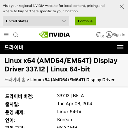
Visit your regional NVIDIA website for local content, pricing and
where to buy partners specific to your location.
Continue
Skip
Sign In
to
KR
main
드라이버
content
Linux x64 (AMD64/EM64T) Display
Driver 337.12 | Linux 64-bit
드라이버 홈
> Linux x64 (AMD64/EM64T) Display Driver
337.12 | BETA
드라이버 버전:
Tue Apr 08, 2014
출시일:
Linux 64-bit
운영 체제:
Korean
언어:
68.37 MB