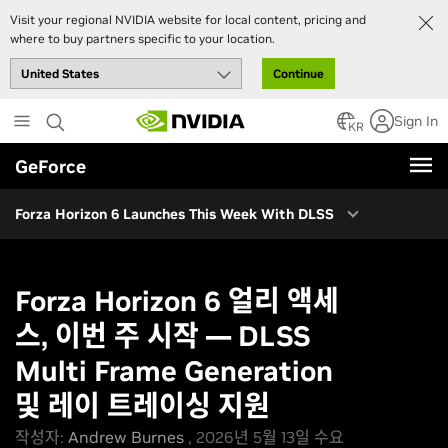
Battlefield 6 Season 3 Available Now
Visit your regional NVIDIA website for local content, pricing and
where to buy partners specific to your location.
Subnautica 2 Launches May 14th
Continue
Blades of Fire Launches May 14th
Skip
007 First Light GeForce RTX 50 시리즈 번들 지금 이용 가능
Sign In
to
KR
007 First Light: 커스텀 GPU, 게임 코드 등 다양한 경품 획득 기회
main
GeForce
content
Resident Evil Requiem: Leon Must Die Forever 출시
NVIDIA에서 만나는 PRAGMATA는 “상상을 초월하는” 경험을 선사합니
Forza Horizon 6 Launches This Week With DLSS
다.
DLSS 4.5 Unreal Engine Plugin With Dynamic Multi Frame
Generation Available Now
Forza Horizon 6 얼리 액세
더 많은 RTX 게임들이 계속해서 추가될 예정입니다.
스, 이번 주 시작 — DLSS
Multi Frame Generation
및 레이 트레이싱 지원
작성자:
Andrew Burnes
, 2026년 5월 13일 수요