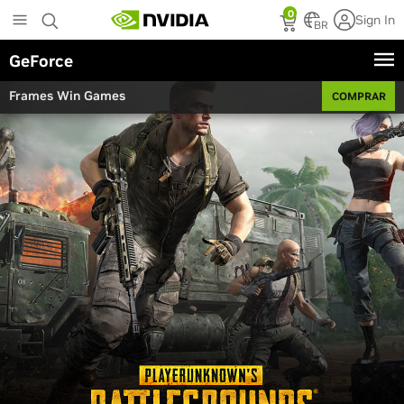
Skip
0
Sign In
to
BR
main
GeForce
content
Frames Win Games
COMPRAR