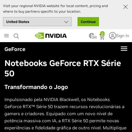
Visit your regional NVIDIA website for local content, pricing and
where to buy partners specific to your location.
Continue
Skip
0
Sign In
to
BR
main
GeForce
content
Notebooks GeForce
RTX Série
50
Transformando o Jogo
Impulsionado pela NVIDIA Blackwell, os Notebooks
GeForce RTX™ Série 50 trazem recursos revolucionárias a
gamers e criadores. Equipado com um novo nível de
potência massiva com IA, a RTX Série 50 permite novas
experiências e fidelidade gráfica de outro nível. Multiplique