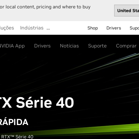
or local content, pricing and where to buy
luções
Indústrias
…
Shop
Drivers
Sup
NVIDIA App
Drivers
Notícias
Suporte
Comprar
X Série 40
RÁPIDA
e RTX™ Série 40