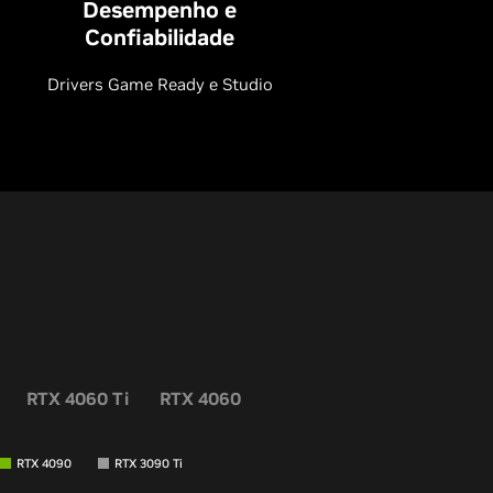
Desempenho e
Confiabilidade
Drivers Game Ready e Studio
RTX 4060 Ti
RTX 4060
RTX 4090
RTX 3090 Ti