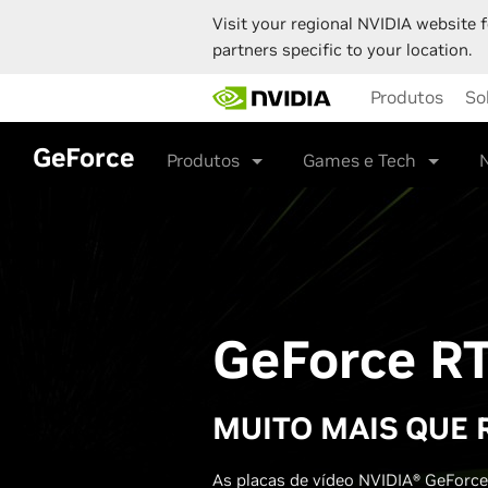
Visit your regional NVIDIA website f
partners specific to your location.
Skip
Produtos
So
to
main
content
GeForce
Produtos
Games e Tech
GeForce RT
MUITO MAIS QUE 
As placas de vídeo NVIDIA® GeForc