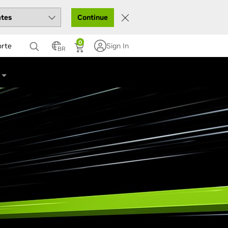
Continue
0
orte
Sign In
BR