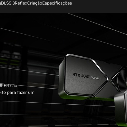
g
DLSS 3
Reflex
Criação
Especificações
UPER são
ito para fazer um