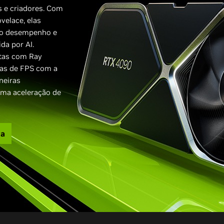
 e criadores. Com
velace, elas
no desempenho e
da por AI.
stas com Ray
xas de FPS com a
neiras
 uma aceleração de
ra