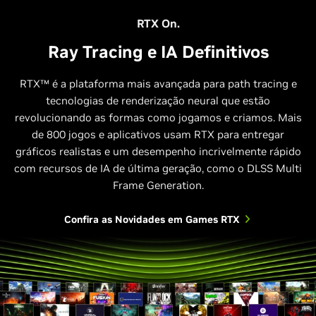
RTX On.
Ray Tracing e IA Definitivos
RTX™ é a plataforma mais avançada para path tracing e
tecnologias de renderização neural que estão
Relative Performance
revolucionando as formas como jogamos e criamos. Mais
de 800 jogos e aplicativos usam RTX para entregar
1440p, Max Settings, DLSS Super Resolution and DLSS Ray
gráficos realistas e um desempenho incrivelmente rápido
Reconstruction on 40 and 50 Series; Frame Gen on 40 Series.
Multi Frame Gen (4X Mode) on 50 Series. Horizon Forbidden West
com recursos de IA de última geração, como o DLSS Multi
supports DLSS 3.
Frame Generation.
Confira as Novidades em Games RTX