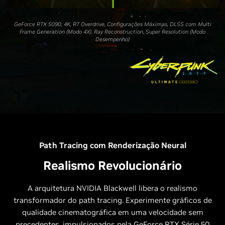
GeForce RTX 5090, 4K, RT Overdrive, Configurações Máximas, DLSS com Multi
Frame Generation (Modo 4X), Ray Reconstruction, Super Resolution (Modo
Desempenho)
Path Tracing com Renderização Neural
Realismo Revolucionário
A arquitetura NVIDIA Blackwell libera o realismo
transformador do path tracing. Experimente gráficos de
qualidade cinematográfica em uma velocidade sem
precedentes, impulsionados pela GeForce RTX Série 50