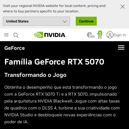
Visit your regional NVIDIA website for local content, pricing and
where to buy partners specific to your location.
Continue
Skip
0
Sign In
to
BR
main
GeForce
content
Família GeForce RTX 5070
Transformando o Jogo
Obtenha o desempenho que está transformando o jogo
com a GeForce RTX 5070 Ti e a RTX 5070, impulsionado
pela arquitetura NVIDIA Blackwell. Jogue com altas taxas
de quadros com o DLSS 4, turbine a sua criatividade com
NVIDIA Studio e desbloqueie novas experiências com o
poder de IA.