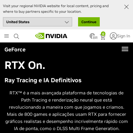
Visit your regional NVIDIA website for local content, pricing and
where to buy partners specific to your location.
Continue
Skip
0
Sign In
to
BR
main
GeForce
content
RTX On.
Ray Tracing e IA Definitivos
RTX™ é a mais avançada plataforma de tecnologias de
Path Tracing e renderização neural que está
revolucionando a maneira com que jogamos e criamos.
Mais de 800 games e aplicações usam RTX para fornecer
gráficos realistas e desempenho incrivelmente rápido com
IA de ponta, como o DLSS Multi Frame Generation.